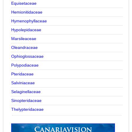
Equisetaceae
Hemionitidaceae
Hymenophyllaceae
Hypolepidaceae
Marsileaceae
Oleandraceae
Ophioglossaceae
Polypodiaceae
Pteridaceae
Salviniaceae
Selaginellaceae
Sinopteridaceae
Thelypteridaceae