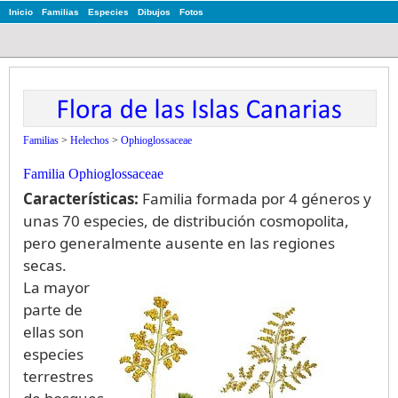
Inicio
Familias
Especies
Dibujos
Fotos
Familias
>
Helechos
>
Ophioglossaceae
Familia Ophioglossaceae
Características:
Familia formada por 4 géneros y
unas 70 especies, de distribución cosmopolita,
pero generalmente ausente en las regiones
secas.
La mayor
parte de
ellas son
especies
terrestres