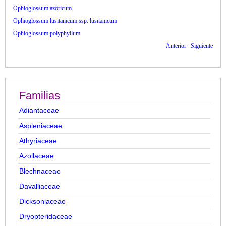
Ophioglossum azoricum
Ophioglossum lusitanicum ssp. lusitanicum
Ophioglossum polyphyllum
Anterior
Siguiente
Familias
Adiantaceae
Aspleniaceae
Athyriaceae
Azollaceae
Blechnaceae
Davalliaceae
Dicksoniaceae
Dryopteridaceae